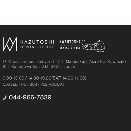
1F Cross avenue-shinyuri,1-12-1, Mampukuji, Asao Ku, Kawasaki
Shi ,Kanagawa Ken, 215-0004, Japan
9:00-13:00 / 14:30-19:00(SAT 14:00-17:00)
CLOSED THU / SUN / PUB HOLIDAY
044-966-7839