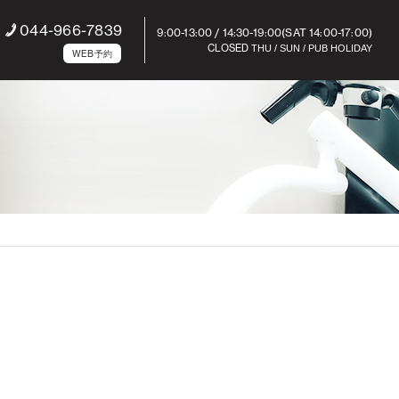
044-966-7839
9:00-13:00 / 14:30-19:00(SAT 14:00-17:00)
CLOSED
THU / SUN / PUB HOLIDAY
WEB予約